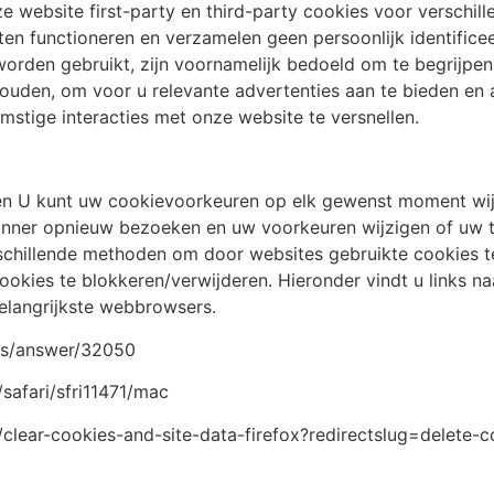
e website first-party en third-party cookies voor verschil
en functioneren en verzamelen geen persoonlijk identifice
orden gebruikt, zijn voornamelijk bedoeld om te begrijpen
ouden, om voor u relevante advertenties aan te bieden en 
stige interacties met onze website te versnellen.
en U kunt uw cookievoorkeuren op elk gewenst moment wi
anner opnieuw bezoeken en uw voorkeuren wijzigen of uw 
schillende methoden om door websites gebruikte cookies te
cookies te blokkeren/verwijderen. Hieronder vindt u links
elangrijkste webbrowsers.
ts/answer/32050
/safari/sfri11471/mac
b/clear-cookies-and-site-data-firefox?redirectslug=delete